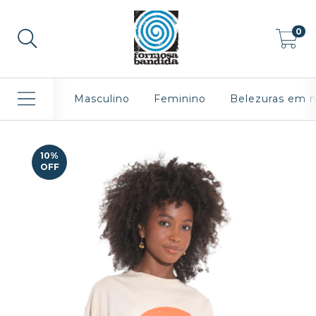
0
Masculino
Feminino
Belezuras em 
10
%
OFF