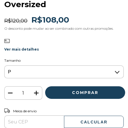
Oversized
R$108,00
R$120,00
O desconto pode mudar ao ser combinado com outras promoções.
Ver mais detalhes
Tamanho
ALTERAR CEP
Entregas para o CEP:
Meios de envio
CALCULAR