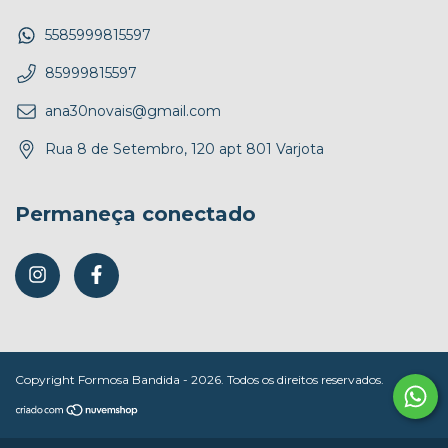
5585999815597
85999815597
ana30novais@gmail.com
Rua 8 de Setembro, 120 apt 801 Varjota
Permaneça conectado
Copyright Formosa Bandida - 2026. Todos os direitos reservados.