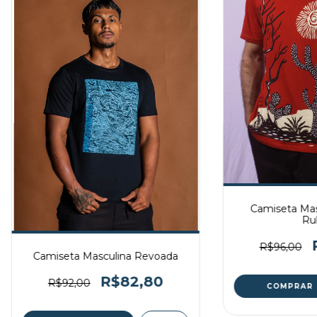
Camiseta Mas
Ru
R$96,00
Camiseta Masculina Revoada
R$82,80
R$92,00
COMPRAR