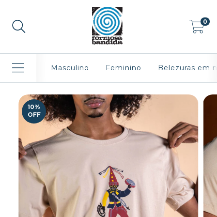
0
Masculino
Feminino
Belezuras em 
10
%
OFF