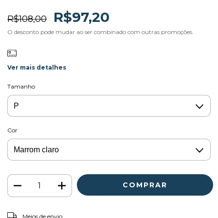
R$97,20
R$108,00
O desconto pode mudar ao ser combinado com outras promoções.
Ver mais detalhes
Tamanho
Cor
ALTERAR CEP
Entregas para o CEP:
Meios de envio